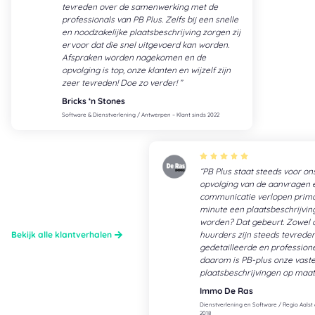
tevreden over de samenwerking met de
professionals van PB Plus. Zelfs bij een snelle
en noodzakelijke plaatsbeschrijving zorgen zij
ervoor dat die snel uitgevoerd kan worden.
Afspraken worden nagekomen en de
opvolging is top, onze klanten en wijzelf zijn
zeer tevreden! Doe zo verder!
Bricks ‘n Stones
Software & Dienstverlening / Antwerpen – Klant sinds 2022
PB Plus staat steeds voor on
opvolging van de aanvragen 
communicatie verlopen prima:
minute een plaatsbeschrijvin
worden? Dat gebeurt. Zowel o
Bekijk alle klantverhalen
huurders zijn steeds tevrede
gedetailleerde en profession
daarom is PB-plus onze vaste
plaatsbeschrijvingen op maat
Immo De Ras
Dienstverlening en Software / Regio Aalst 
2018