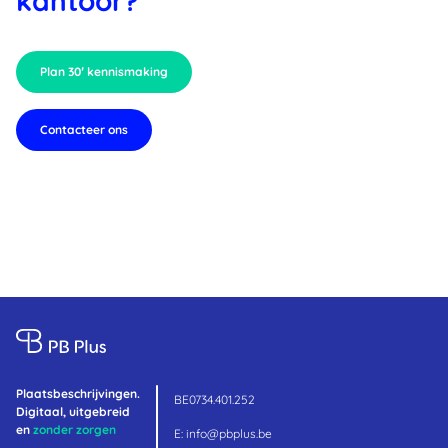
kantoor?
Plan 30′ kennismaking
Contacteer ons
Plaatsbeschrijvingen.
BE0734.401.252
Digitaal, uitgebreid
en
zonder zorgen
E:
info@pbplus.be